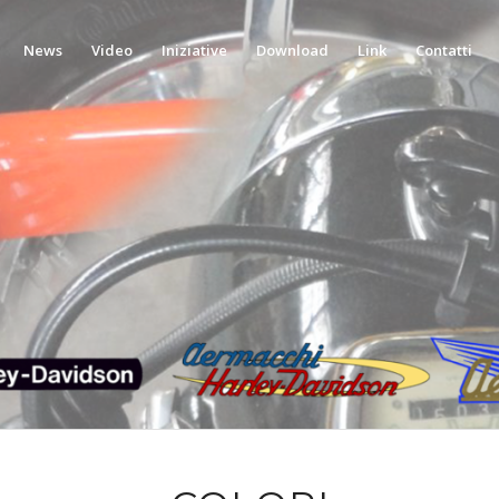
News
Video
Iniziative
Download
Link
Contatti