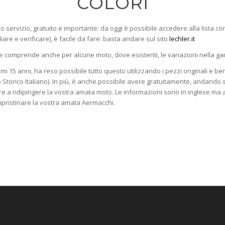
COLORI
vo servizio, gratuito e importante: da oggi è possibile accedere alla lista co
iare e verificare),
è facile da fare: basta andare sul sito
lechler.it
8, e comprende anche per alcune moto, dove esistenti, le variazioni nella ga
imi 15 anni, ha reso possibile tutto questo utilizzando i pezzi originali e be
Storico Italiano). In p
iù, è anche possibile avere gratuitamente, andando s
e a ridipingere la vostra amata moto.
Le informazioni sono in inglese ma a
ripristinare la vostra amata Aermacchi.