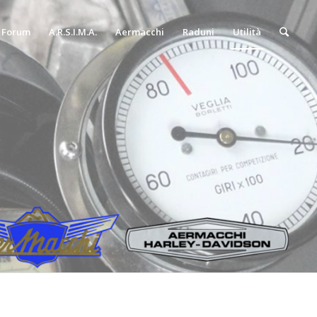
Forum
A.R.S.I.M.A.
Aermacchi
Raduni
Utilità