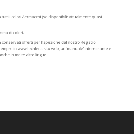
n tutti i colori Aermacchi (se disponibili: attualmente quasi
mma di colori.
n conservati offerti per l’ispezione dal nostro Registro
empre in www.lechler.it sito web, un ‘manuale’ interessante e
nche in molte altre lingue.