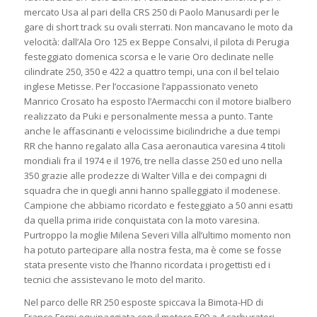
mercato Usa al pari della CRS 250 di Paolo Manusardi per le
gare di short track su ovali sterrati. Non mancavano le moto da
velocità: dall’Ala Oro 125 ex Beppe Consalvi, il pilota di Perugia
festeggiato domenica scorsa e le varie Oro declinate nelle
cilindrate 250, 350 e 422 a quattro tempi, una con il bel telaio
inglese Metisse. Per l’occasione l’appassionato veneto
Manrico Crosato ha esposto l’Aermacchi con il motore bialbero
realizzato da Puki e personalmente messa a punto. Tante
anche le affascinanti e velocissime bicilindriche a due tempi
RR che hanno regalato alla Casa aeronautica varesina 4 titoli
mondiali fra il 1974 e il 1976, tre nella classe 250 ed uno nella
350 grazie alle prodezze di Walter Villa e dei compagni di
squadra che in quegli anni hanno spalleggiato il modenese.
Campione che abbiamo ricordato e festeggiato a 50 anni esatti
da quella prima iride conquistata con la moto varesina.
Purtroppo la moglie Milena Severi Villa all’ultimo momento non
ha potuto partecipare alla nostra festa, ma è come se fosse
stata presente visto che l’hanno ricordata i progettisti ed i
tecnici che assistevano le moto del marito.
Nel parco delle RR 250 esposte spiccava la Bimota-HD di
Franco Forni equipaggiata con il motore 500 a 4 carburatori,