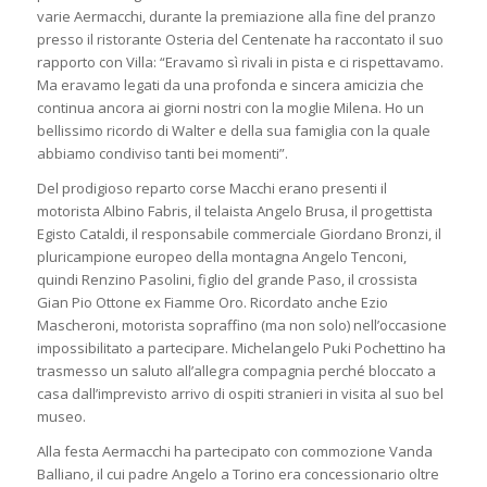
varie Aermacchi, durante la premiazione alla fine del pranzo
presso il ristorante Osteria del Centenate ha raccontato il suo
rapporto con Villa: “Eravamo sì rivali in pista e ci rispettavamo.
Ma eravamo legati da una profonda e sincera amicizia che
continua ancora ai giorni nostri con la moglie Milena. Ho un
bellissimo ricordo di Walter e della sua famiglia con la quale
abbiamo condiviso tanti bei momenti”.
Del prodigioso reparto corse Macchi erano presenti il
motorista Albino Fabris, il telaista Angelo Brusa, il progettista
Egisto Cataldi, il responsabile commerciale Giordano Bronzi, il
pluricampione europeo della montagna Angelo Tenconi,
quindi Renzino Pasolini, figlio del grande Paso, il crossista
Gian Pio Ottone ex Fiamme Oro. Ricordato anche Ezio
Mascheroni, motorista sopraffino (ma non solo) nell’occasione
impossibilitato a partecipare. Michelangelo Puki Pochettino ha
trasmesso un saluto all’allegra compagnia perché bloccato a
casa dall’imprevisto arrivo di ospiti stranieri in visita al suo bel
museo.
Alla festa Aermacchi ha partecipato con commozione Vanda
Balliano, il cui padre Angelo a Torino era concessionario oltre