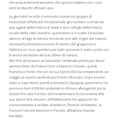
che preparatore bravissimo che spesso batteva con i suoi
piloti le Macchi ufficiali Casa.
La giornata ha visto il consueto numeroso gruppo di
motociclisti effettuare il tradizionale giro turistico scortati da
due agenti della Polizia di Stato e due colleghi della Polizia
Locale della Città Giardino: quest’anno si è scelto il tracciato
attorno al lago di Varese tornando così alle origini del raduno
Aermacchi,trent’anni orsono! Al rientro del gruppone in
fabbrica un ricco aperitivo per tutti i presenti è stato curato con
bravura dai titolari del bar Ultimo di Varese.
Alla fine del pranzo al ristorante Centenate premi per alcuni
aermacchisti: da Franco Forni a Manrico Crosato, quindi
Francesco Fiorini che con la sua Sprint 350 sta completando un
viaggio ai 4 punti cardinali più lontani d’Europa. Dopo essere
stato a Capo Nord, quindi a Finisterre (Spagna), quest’anno ha
percorso ben 6.500 km andando in Africa e allungando poi la
strada fino alla Turchia. Senza lamentare inconvenienti alla
sua Sprint 350, davvero affidabilissima. Da applausi! Un
riconoscimento è andato al tedesco Thomas Hohwieler, ai
francesi Yannick Moriconi e Pizzolo, all’italiano Davide
Nardello.