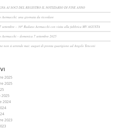
GNA AI SOCI DEL REGISTRO IL NOTIZIARIO DI FINE ANNO
 Aermacchi: una giornata da ricordare
 settembre – 30^ Raduno Aermacchi con visita alla fabbrica MV AGUSTA
 Aermacchi – domenica 7 settembre 2025
e non si arrende mai: auguri di pronta guarigione ad Angelo Tenconi
VI
e 2025
re 2025
025
o 2025
e 2024
2024
024
re 2023
2023